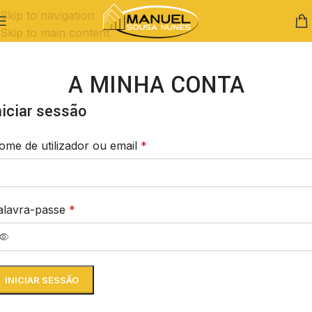
Skip to navigation
Skip to main content
A MINHA CONTA
niciar sessão
ome de utilizador ou email
*
alavra-passe
*
INICIAR SESSÃO